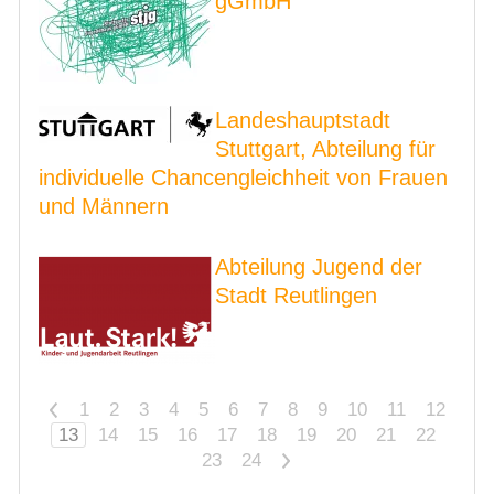
gGmbH
Landeshauptstadt
Stuttgart, Abteilung für
individuelle Chancengleichheit von Frauen
und Männern
Abteilung Jugend der
Stadt Reutlingen
<
1
2
3
4
5
6
7
8
9
10
11
12
13
14
15
16
17
18
19
20
21
22
23
24
>