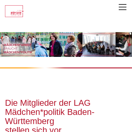
LAG Mädchen*politik
Unsere Mitglieder
Überblick
Mitglied werden
Kurzportraits
Die Mitglieder der LAG
Themen
Mädchen*politik Baden-
Württemberg
Service
stellen sich vor