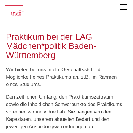
LAG Mädchen*politik
Praktikum bei der LAG
Mädchen*politik Baden-
Team
Württemberg
Sprecherinnen
Wir bieten bei uns in der Geschäftsstelle die
Praktikum
Möglichkeit eines Praktikums an, z.B. im Rahmen
Termine der LAG
eines Studiums.
Publikationen
Den zeitlichen Umfang, den Praktikumszeitraum
Projekte
sowie die inhaltlichen Schwerpunkte des Praktikums
sprechen wir individuell ab. Sie hängen von den
Chronik
Kapaziäten, unserem aktuellen Bedarf und den
jeweiligen Ausbildungsverordnungen ab.
Unsere Mitglieder