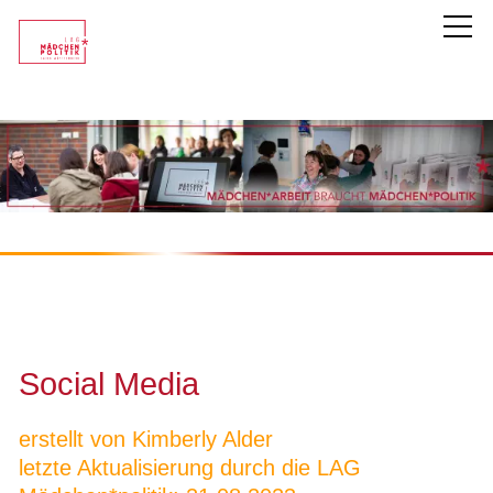
LAG Mädchen*politik
Unsere Mitglieder
Themen
Mädchen*politik
Inklusive Mädchen*arbeit
Social Media
Partizipation
erstellt von Kimberly Alder
Soziale Medien
letzte Aktualisierung durch die LAG
Empowerment