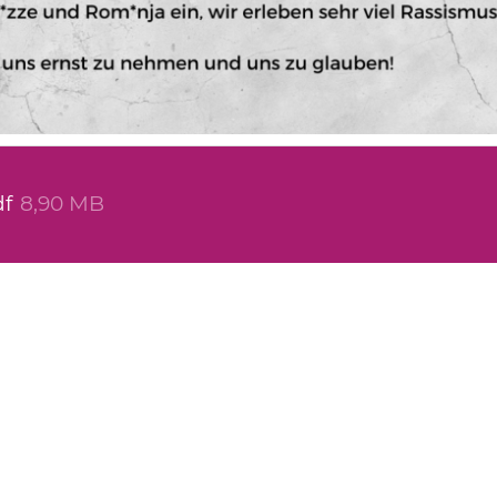
df
8,90 MB