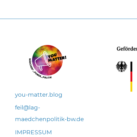
you-matter.blog
f
l
l
g-
m
dch
np
l
t
k-bw
d
IMPRESSUM