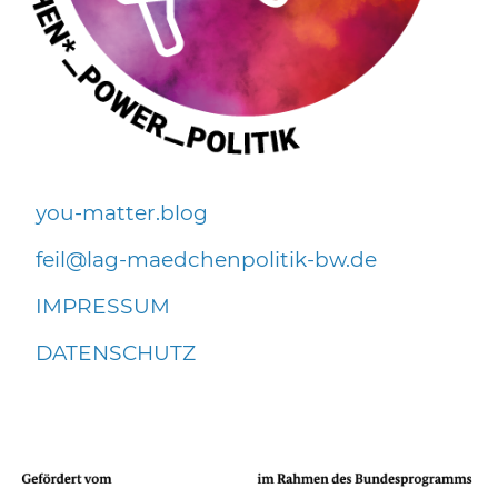
you-matter.blog
f
l
l
g-m
dch
np
l
t
k-bw
d
IMPRESSUM
DATENSCHUTZ