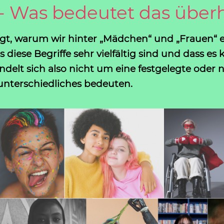
- Was bedeutet das über
agt, warum wir hinter „Mädchen“ und „Frauen“ 
iese Begriffe sehr vielfältig sind und dass e
ndelt sich also nicht um eine festgelegte oder 
unterschiedliches bedeuten.