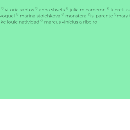
©
©
©
©
r
vitoria santos
anna shvets
julia m cameron
lucretiu
©
©
©
©
voguel
marina stoichkova
monstera
isi parente
mary 
©
ike louie natividad
marcus vinícius a ribeiro