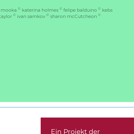
©
©
©
s mooka
katerina holmes
felipe balduino
kebs
©
©
©
taylor
ivan samkov
sharon mcCutcheon
Ein Projekt der