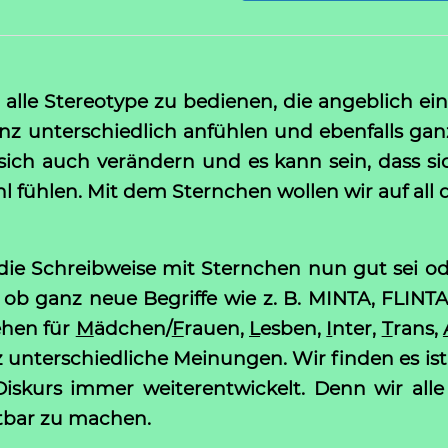
, alle Stereotype zu bedienen, die angeblich 
 ganz unterschiedlich anfühlen und ebenfalls g
sich auch verändern und es kann sein, dass 
 fühlen. Mit dem Sternchen wollen wir auf all
 die Schreibweise mit Sternchen nun gut sei o
 ob ganz neue Begriffe wie z. B. MINTA, FLINTA
ehen für
M
ädchen/
F
rauen,
L
esben,
I
nter,
T
rans,
z unterschiedliche Meinungen. Wir finden es is
iskurs immer weiterentwickelt. Denn wir alle
tbar zu machen.