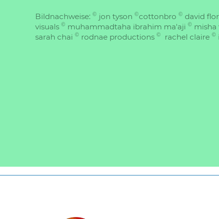
©
©
©
Bildnachweise:
jon tyson
cottonbro
david flo
©
©
visuals
muhammadtaha ibrahim ma'aji
misha 
©
©
©
sarah chai
rodnae productions
rachel claire