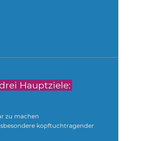
rei Hauptziele:
bar zu machen
nsbesondere kopftuchtragender