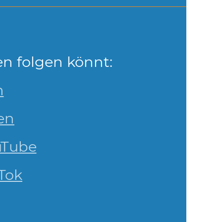
n folgen könnt:
m
en
uTube
Tok