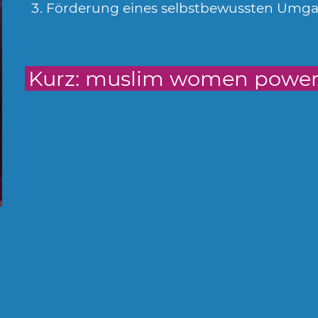
Förderung eines selbstbewussten Umgang
Kurz: muslim women power 