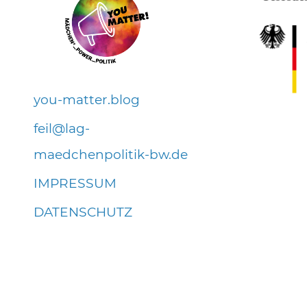
you-matter.blog
f
l
l
g-
m
dch
np
l
t
k-bw
d
IMPRESSUM
DATENSCHUTZ