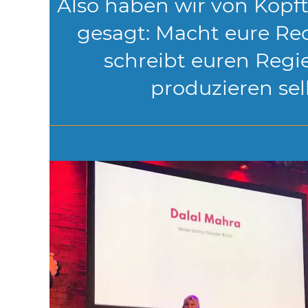
Also haben wir von Kop
gesagt: Macht eure Re
schreibt euren Regie
produzieren sel