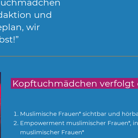
ftuchmädchen
daktion und
plan, wir
bst!”
Kopftuchmädchen verfolgt d
Muslimische Frauen* sichtbar und hör
Empowerment muslimischer Frauen*, i
muslimischer Frauen*