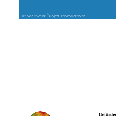
©
Bildnachweis:
kopftuchmädchen