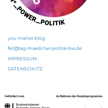
you-matter.blog
f
l
l
g-m
dch
np
l
t
k-bw
d
IMPRESSUM
DATENSCHUTZ