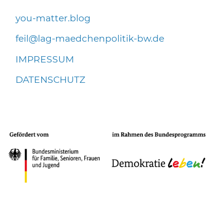
you-matter.blog
f
l
l
g-m
dch
np
l
t
k-bw
d
IMPRESSUM
DATENSCHUTZ