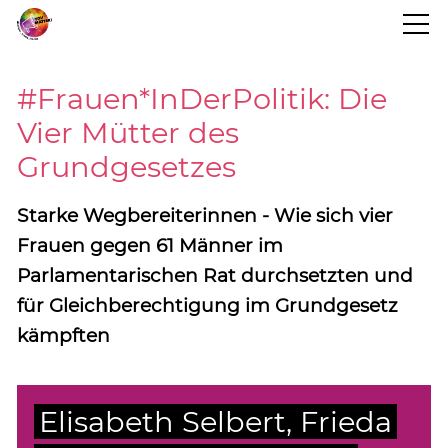
STARTSEITE
#Frauen*InDerPolitik: Die
Vier Mütter des
BLOG
Grundgesetzes
PROJEKTINFO
Starke Wegbereiterinnen - Wie sich vier
Frauen gegen 61 Männer im
Parlamentarischen Rat durchsetzten und
TERMINE
für Gleichberechtigung im Grundgesetz
kämpften
KONTAKT
Elisabeth Selbert, Frieda