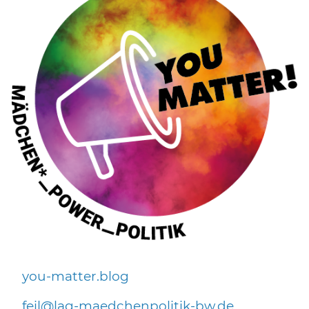
you-matter.blog
f
l
l
g-m
dch
np
l
t
k-bw
d