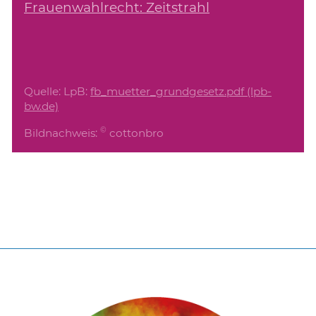
Frauenwahlrecht: Zeitstrahl
Quelle: LpB:
fb_muetter_grundgesetz.pdf (lpb-
bw.de)
©
Bildnachweis:
cottonbro