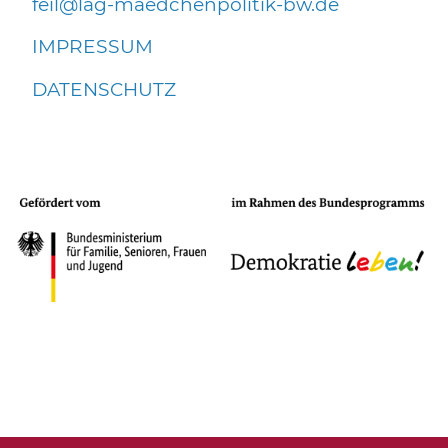
f
l
l
g-m
dch
np
l
t
k-bw
d
IMPRESSUM
DATENSCHUTZ