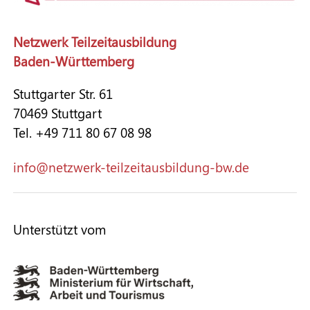
Netzwerk Teilzeitausbildung
Baden-Württemberg
Stuttgarter Str. 61
70469 Stuttgart
Tel. +49 711 80 67 08 98
nf
n
tzw
rk-t
lz
t
sb
ld
ng-bw
d
Unterstützt vom